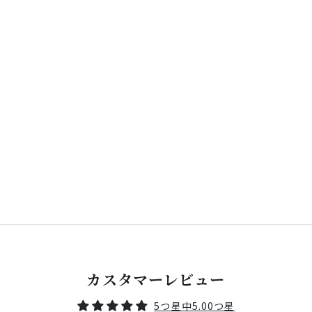
onelitは既存のアパレルがもっている制約を、独自の目線
とこだわりをもった商品開発で解放します。
着る人の生活を、身体的にも精神的にもより自由に、より
快適に。
カスタマーレビュー
5つ星中5.00つ星