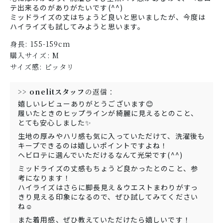
テ出来るのがありがたいです(^^)
ミッドライズの丈はちょうど良いと思いましたが、今度は
ハイライズも試してみようと思います。
身長:
155-159cm
購入サイズ:
M
サイズ感:
ピッタリ
>>
onelitスタッフ
の返信：
嬉しいレビューありがとうございます😊
履いたときのヒップラインが綺麗に見えるとのこと、
とても安心しました✨
生地の厚みやハリ感も気に入っていただけて、洗濯後も
キープできるのは嬉しいポイントですよね！
ヘビロテに選んでいただけるなんて光栄です(^^)
ミッドライズの丈感もちょうど良かったとのこと、参
考になります！
ハイライズはさらに脚長見え＆ウエストまわりがすっ
きり見える印象になるので、ぜひ試してみてください
ね☺️
また着用感、ぜひ教えていただけたら嬉しいです！