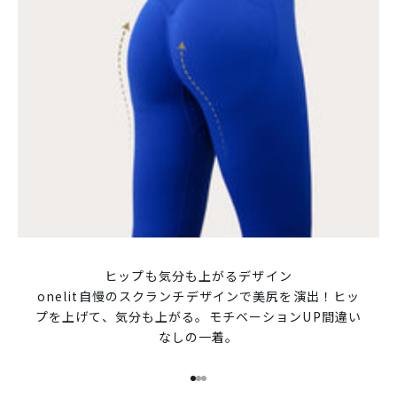
ヒップも気分も上がるデザイン
onelit自慢のスクランチデザインで美尻を演出！ヒッ
プを上げて、気分も上がる。モチベーションUP間違い
なしの一着。
Functional Lifewear
I18n Error: Missing interpolati
I18n Error: Missing interpolat
I18n Error: Missing interpola