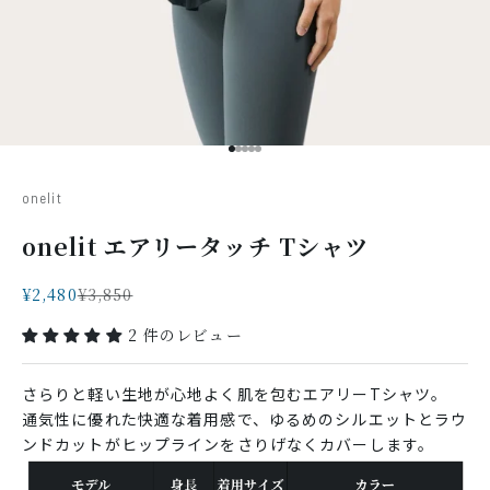
I18n Error: Missing interpolatio
I18n Error: Missing interpolati
I18n Error: Missing interpolat
I18n Error: Missing interpola
I18n Error: Missing interpol
onelit
onelit エアリータッチ Tシャツ
セール価格
通常価格
¥2,480
¥3,850
2 件のレビュー
さらりと軽い生地が心地よく肌を包むエアリーTシャツ。
通気性に優れた快適な着用感で、ゆるめのシルエットとラウ
ンドカットがヒップラインをさりげなくカバーします。