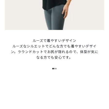
ルーズで着やすいデザイン
ルーズなシルエットでどんな方でも着やすいデザイ
ン。ラウンドカットでお尻が隠れるので、体型が気に
なる方でも安心です。
Functional Lifewear
I18n Error: Missing interpolati
I18n Error: Missing interpolat
I18n Error: Missing interpola
onelitは既存のアパレルがもっている制約を、独自の目線
とこだわりをもった商品開発で解放します。
着る人の生活を、身体的にも精神的にもより自由に、より
快適に。