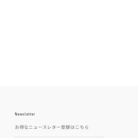
Color
Deep Olive
Black
Charcoal Grey
Midnight Blue
Dusty Rose
Earth Brown
Sage Khaki
(4.5)
Newsletter
お得なニュースレター登録はこちら