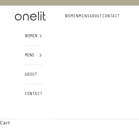
Skip to content
onelit
WOMEN
MENS
ABOUT
CONTACT
WOMEN
MENS
ABOUT
CONTACT
Cart